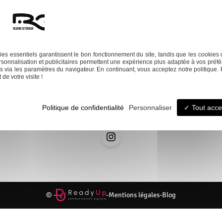
’une installation de chauffage.
ine creusée
Next:
es essentiels garantissent le bon fonctionnement du site, tandis que les cookies 
sonnalisation et publicitaires permettent une expérience plus adaptée à vos préfé
 via les paramètres du navigateur. En continuant, vous acceptez notre politique. 
de votre visite !
ation
Entretien
Dépannage
La boutique
Politique de confidentialité
Personnaliser
Tout acce
© -
-
Mentions légales
-
Blog