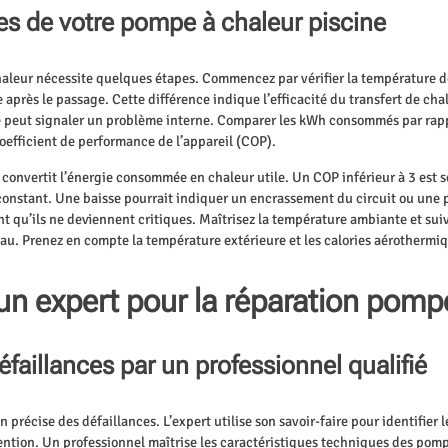
s de votre pompe à chaleur piscine
aleur nécessite quelques étapes. Commencez par vérifier la température d
après le passage. Cette différence indique l’efficacité du transfert de ch
 peut signaler un problème interne. Comparer les kWh consommés par rappo
coefficient de performance de l’appareil (COP).
e convertit l’énergie consommée en chaleur utile. Un COP inférieur à 3 est
 constant. Une baisse pourrait indiquer un encrassement du circuit ou une
vant qu’ils ne deviennent critiques. Maîtrisez la température ambiante et s
au. Prenez en compte la température extérieure et les calories aérothermi
un expert pour la réparation pomp
éfaillances par un professionnel qualifié
n précise des défaillances. L’expert utilise son savoir-faire pour identifie
ention. Un professionnel maîtrise les caractéristiques techniques des pomp