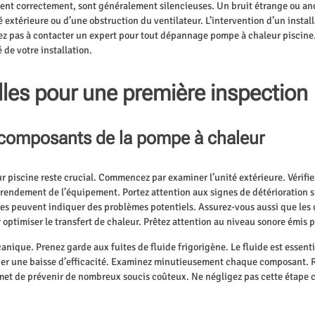
ent correctement, sont généralement silencieuses. Un bruit étrange ou anor
é extérieure ou d’une obstruction du ventilateur. L’intervention d’un install
z pas à contacter un expert pour tout dépannage pompe à chaleur piscine.
é de votre installation.
lles pour une première inspection
es composants de la pompe à chaleur
piscine reste crucial. Commencez par examiner l’unité extérieure. Vérifiez q
 rendement de l’équipement. Portez attention aux signes de détérioration su
ssures peuvent indiquer des problèmes potentiels. Assurez-vous aussi que l
r optimiser le transfert de chaleur. Prêtez attention au niveau sonore émis 
canique. Prenez garde aux fuites de fluide frigorigène. Le fluide est essen
ner une baisse d’efficacité. Examinez minutieusement chaque composant. 
rmet de prévenir de nombreux soucis coûteux. Ne négligez pas cette étape c