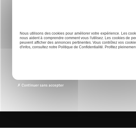
dimensionnement de votre équipement lors d
Previous:
Les étapes essentielles pour construire une pisc
Navigation
de
Nous utilisons des cookies pour améliorer votre expérience. Les cooki
nous aident à comprendre comment vous l'utilisez. Les cookies de per
peuvent afficher des annonces pertinentes. Vous contrôlez vos cookies
l’article
d'infos, consultez notre Politique de Confidentialité. Profitez pleinement 
Accueil
Rénovation
Cré
Continuer sans accepter