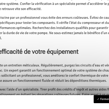
tre système. Confier la vérification à un spécialiste permet d’accélérer l
 retrouve vite son efficacité.
scine par un professionnel vous évite des erreurs coûteuses. Évitez de 
écifiques pour tester les composants. Il vérifie l’état du compresseur et du
rformances optimales. Recherchez des installateurs qualifiés pour garantir
er la durée de vie de votre pompe. Ne sous-estimez jamais le bénéfice d’un 
l.
’efficacité de votre équipement
e un entretien méticuleux. Régulièrement, purgez les circuits d’eau et vérif
pac. Un expert garantit un fonctionnement optimal de votre système de cha
sollicitant un professionnel, vous améliorez le confort thermique de vot
le assure un fonctionnement fluide et réduit les déperditions thermiques.
vec l’aide d’un spécialiste. Tirer profit des crédits d’impôt et autres aides 
tissement en évitant les réparations coûteuses futures. Faire appel à un e
 d’eau chaude sanitaire avec du matériel pérenne. Utilisez le savoir-faire p
Fermer 
ur restituée maintient la température idéale plus longtemps. Obtenez des c