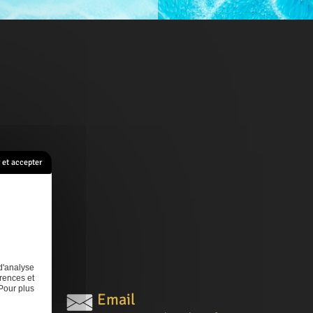
et accepter
s
Contact
d'analyse
rences et
Pour plus
Email