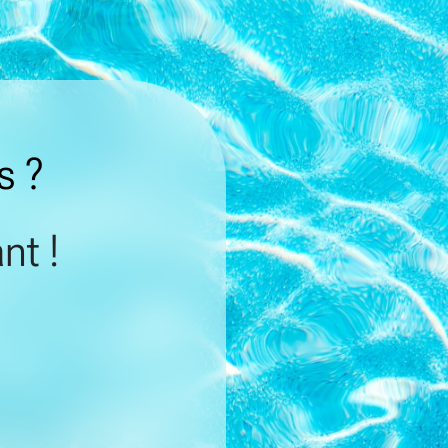
s ?
nt !