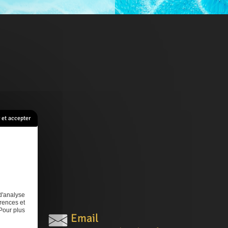
et accepter
s
Contact
d'analyse
rences et
Pour plus
Email