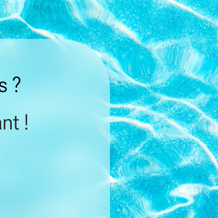
s ?
nt !