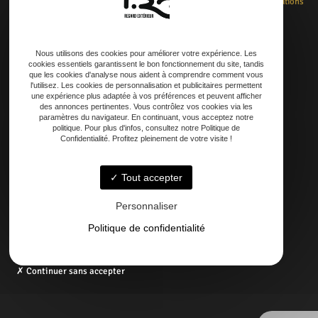
Accueil
Rénovation
Création
Entretien
Dépannage
La boutique
Nos réalisations
Contact
Nous utilisons des cookies pour améliorer votre expérience. Les
cookies essentiels garantissent le bon fonctionnement du site, tandis
que les cookies d'analyse nous aident à comprendre comment vous
Adresse
l'utilisez. Les cookies de personnalisation et publicitaires permettent
une expérience plus adaptée à vos préférences et peuvent afficher
21 AVENUE DE LAOUADIE, 40600 Biscarrosse
des annonces pertinentes. Vous contrôlez vos cookies via les
paramètres du navigateur. En continuant, vous acceptez notre
politique. Pour plus d'infos, consultez notre Politique de
Téléphone
Confidentialité. Profitez pleinement de votre visite !
06 14 73 31 86
05 58 09 57 45
Tout accepter
Personnaliser
Email
contact@regardexterbisca.fr
Politique de confidentialité
Continuer sans accepter