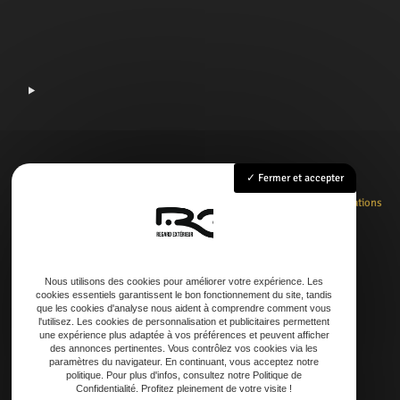
Fermer et accepter
Accueil
Rénovation
Création
Entretien
Dépannage
La boutique
Nos réalisations
Contact
Nous utilisons des cookies pour améliorer votre expérience. Les
cookies essentiels garantissent le bon fonctionnement du site, tandis
Adresse
que les cookies d'analyse nous aident à comprendre comment vous
l'utilisez. Les cookies de personnalisation et publicitaires permettent
21 AVENUE DE LAOUADIE, 40600 Biscarrosse
une expérience plus adaptée à vos préférences et peuvent afficher
des annonces pertinentes. Vous contrôlez vos cookies via les
paramètres du navigateur. En continuant, vous acceptez notre
Téléphone
politique. Pour plus d'infos, consultez notre Politique de
Confidentialité. Profitez pleinement de votre visite !
06 14 73 31 86