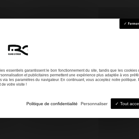
Fermer 
ccueil
Rénovation
Création
Entretien
Dépannage
La boutique
Nos réalisation
es essentiels garantissent le bon fonctionnement du site, tandis que les cookies 
sonnalisation et publicitaires permettent une expérience plus adaptée à vos préfé
Téléphone
 via les paramètres du navigateur. En continuant, vous acceptez notre politique. 
de votre visite !
06 14 73 31 86
05 58 09 57 45
Politique de confidentialité
Personnaliser
Tout acce