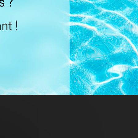
s ?
nt !