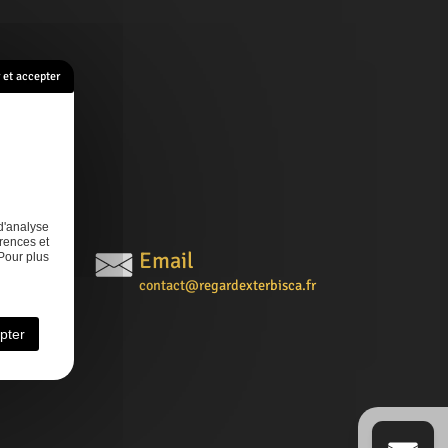
et accepter
s
Contact
d'analyse
rences et
Email
Pour plus
contact@regardexterbisca.fr
pter