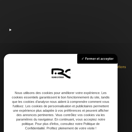
Fermer et accepter
Accueil
Rénovation
Création
Entretien
Dépannage
La boutique
Nos réalisations
Contact
Nous utilisons des cookies pour améliorer votre expérience. Les
cookies essentiels garantissent le bon fonctionnement du site, tandis
Adresse
que les cookies d'analyse nous aident à comprendre comment vous
l'utilisez. Les cookies de personnalisation et publicitaires permettent
21 AVENUE DE LAOUADIE, 40600 Biscarrosse
une expérience plus adaptée à vos préférences et peuvent afficher
des annonces pertinentes. Vous contrôlez vos cookies via les
paramètres du navigateur. En continuant, vous acceptez notre
Téléphone
politique. Pour plus d'infos, consultez notre Politique de
Confidentialité. Profitez pleinement de votre visite !
06 14 73 31 86