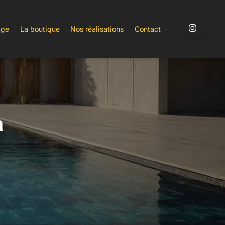
age
La boutique
Nos réalisations
Contact
à