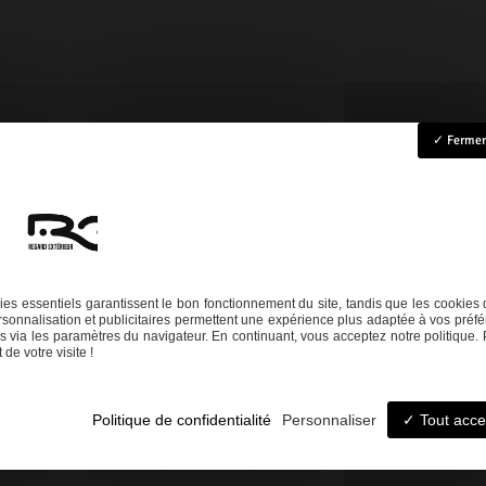
Fermer 
ccueil
Rénovation
Création
Entretien
Dépannage
La boutique
Nos réalisation
es essentiels garantissent le bon fonctionnement du site, tandis que les cookies 
sonnalisation et publicitaires permettent une expérience plus adaptée à vos préfé
Téléphone
 via les paramètres du navigateur. En continuant, vous acceptez notre politique. 
de votre visite !
06 14 73 31 86
05 58 09 57 45
Politique de confidentialité
Personnaliser
Tout acce