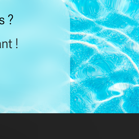
s ?
nt !