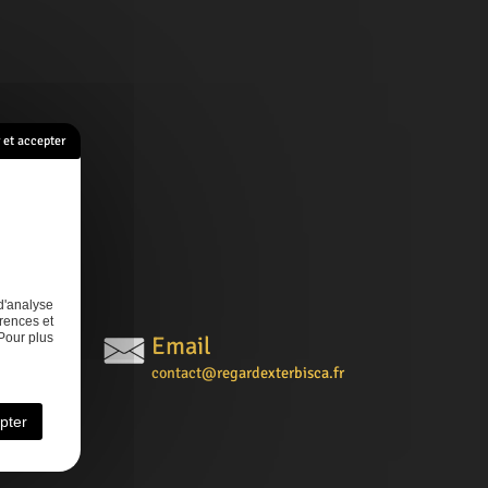
et accepter
s
Contact
d'analyse
rences et
Pour plus
Email
contact@regardexterbisca.fr
pter