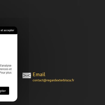
et accepter
s
Contact
d'analyse
rences et
Pour plus
Email
contact@regardexterbisca.fr
pter