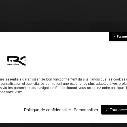
Fermer 
ccueil
Rénovation
Création
Entretien
Dépannage
La boutique
Nos réalisation
es essentiels garantissent le bon fonctionnement du site, tandis que les cookies 
sonnalisation et publicitaires permettent une expérience plus adaptée à vos préfé
Téléphone
 via les paramètres du navigateur. En continuant, vous acceptez notre politique. 
de votre visite !
06 14 73 31 86
05 58 09 57 45
Politique de confidentialité
Personnaliser
Tout acce