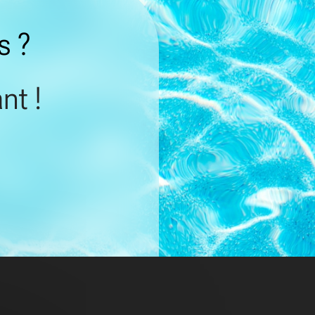
s ?
nt !