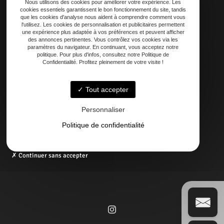
Nous utilisons des cookies pour améliorer votre expérience. Les
cookies essentiels garantissent le bon fonctionnement du site, tandis
que les cookies d'analyse nous aident à comprendre comment vous
Adresse
l'utilisez. Les cookies de personnalisation et publicitaires permettent
21 AVENUE DE LAOUADIE, 40600 Biscarrosse
une expérience plus adaptée à vos préférences et peuvent afficher
des annonces pertinentes. Vous contrôlez vos cookies via les
paramètres du navigateur. En continuant, vous acceptez notre
politique. Pour plus d'infos, consultez notre Politique de
Téléphone
Confidentialité. Profitez pleinement de votre visite !
06 14 73 31 86
05 58 09 57 45
Tout accepter
Email
Personnaliser
contact@regardexterbisca.fr
Politique de confidentialité
Continuer sans accepter