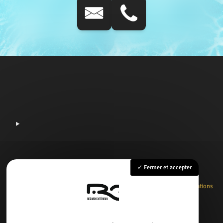
Fermer et accepter
Accueil
Rénovation
Création
Entretien
Dépannage
La boutique
Nos réalisations
Contact