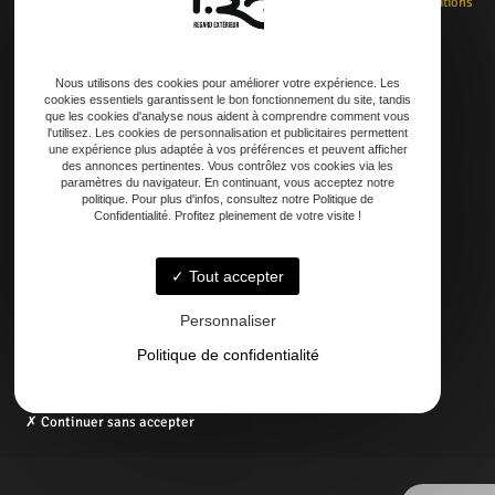
Accueil
Rénovation
Création
Entretien
Dépannage
La boutique
Nos réalisations
Contact
Nous utilisons des cookies pour améliorer votre expérience. Les
cookies essentiels garantissent le bon fonctionnement du site, tandis
que les cookies d'analyse nous aident à comprendre comment vous
Adresse
l'utilisez. Les cookies de personnalisation et publicitaires permettent
une expérience plus adaptée à vos préférences et peuvent afficher
21 AVENUE DE LAOUADIE, 40600 Biscarrosse
des annonces pertinentes. Vous contrôlez vos cookies via les
paramètres du navigateur. En continuant, vous acceptez notre
politique. Pour plus d'infos, consultez notre Politique de
Téléphone
Confidentialité. Profitez pleinement de votre visite !
06 14 73 31 86
05 58 09 57 45
Tout accepter
Personnaliser
Email
contact@regardexterbisca.fr
Politique de confidentialité
Continuer sans accepter