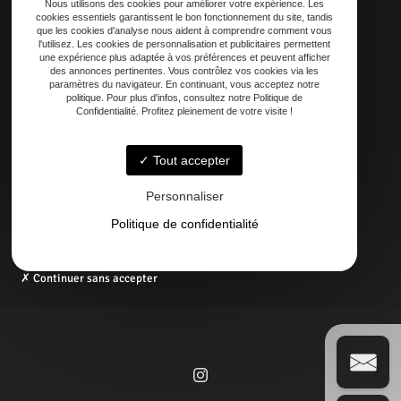
Nous utilisons des cookies pour améliorer votre expérience. Les
cookies essentiels garantissent le bon fonctionnement du site, tandis
que les cookies d'analyse nous aident à comprendre comment vous
Adresse
l'utilisez. Les cookies de personnalisation et publicitaires permettent
21 AVENUE DE LAOUADIE, 40600 Biscarrosse
une expérience plus adaptée à vos préférences et peuvent afficher
des annonces pertinentes. Vous contrôlez vos cookies via les
paramètres du navigateur. En continuant, vous acceptez notre
politique. Pour plus d'infos, consultez notre Politique de
Téléphone
Confidentialité. Profitez pleinement de votre visite !
06 14 73 31 86
05 58 09 57 45
Tout accepter
Email
Personnaliser
contact@regardexterbisca.fr
Politique de confidentialité
Continuer sans accepter