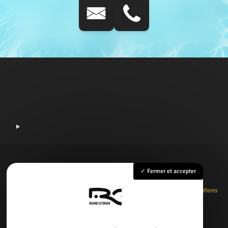
Fermer et accepter
Accueil
Rénovation
Création
Entretien
Dépannage
La boutique
Nos réalisations
Contact