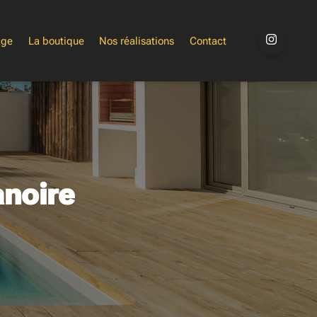
age
La boutique
Nos réalisations
Contact
anoire