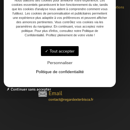
Nous utilisons des cookies pour améliorer votre expérience. Les
cookies essentiels garantissent le bon fonctionnement du site, tandis
Accueil
Rénovation
Création
Entretien
Dépannage
La boutique
Nos réalisations
que les cookies d'analyse nous aident à comprendre comment vous
Contact
l'utilisez. Les cookies de personnalisation et publicitaires permettent
une expérience plus adaptée à vos préférences et peuvent afficher
des annonces pertinentes. Vous contrôlez vos cookies via les
paramètres du navigateur. En continuant, vous acceptez notre
politique. Pour plus d'infos, consultez notre Politique de
Confidentialité. Profitez pleinement de votre visite !
Adresse
21 AVENUE DE LAOUADIE, 40600 Biscarrosse
Tout accepter
Téléphone
Personnaliser
06 14 73 31 86
Politique de confidentialité
05 58 09 57 45
Continuer sans accepter
Email
contact@regardexterbisca.fr