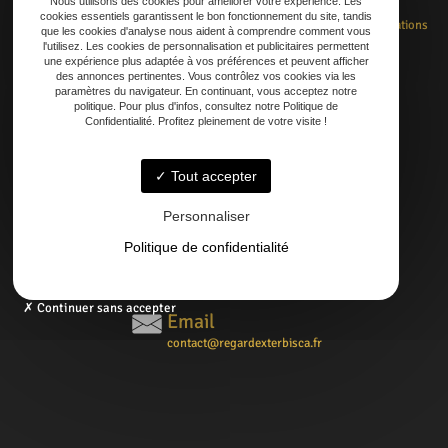
Nous utilisons des cookies pour améliorer votre expérience. Les
cookies essentiels garantissent le bon fonctionnement du site, tandis
Accueil
Rénovation
Création
Entretien
Dépannage
La boutique
Nos réalisations
que les cookies d'analyse nous aident à comprendre comment vous
Contact
l'utilisez. Les cookies de personnalisation et publicitaires permettent
une expérience plus adaptée à vos préférences et peuvent afficher
des annonces pertinentes. Vous contrôlez vos cookies via les
paramètres du navigateur. En continuant, vous acceptez notre
politique. Pour plus d'infos, consultez notre Politique de
Confidentialité. Profitez pleinement de votre visite !
Adresse
21 AVENUE DE LAOUADIE, 40600 Biscarrosse
Tout accepter
Téléphone
Personnaliser
06 14 73 31 86
Politique de confidentialité
05 58 09 57 45
Continuer sans accepter
Email
contact@regardexterbisca.fr