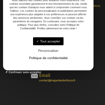
Nous utilisons des cookies pour améliorer votre expérience. Les
cookies essentiels garantissent le bon fonctionnement du site, tandis
Accueil
Rénovation
Création
Entretien
Dépannage
La boutique
Nos réalisations
que les cookies d'analyse nous aident à comprendre comment vous
Contact
l'utilisez. Les cookies de personnalisation et publicitaires permettent
une expérience plus adaptée à vos préférences et peuvent afficher
des annonces pertinentes. Vous contrôlez vos cookies via les
paramètres du navigateur. En continuant, vous acceptez notre
politique. Pour plus d'infos, consultez notre Politique de
Confidentialité. Profitez pleinement de votre visite !
Adresse
21 AVENUE DE LAOUADIE, 40600 Biscarrosse
Tout accepter
Téléphone
Personnaliser
06 14 73 31 86
Politique de confidentialité
05 58 09 57 45
Continuer sans accepter
Email
contact@regardexterbisca.fr