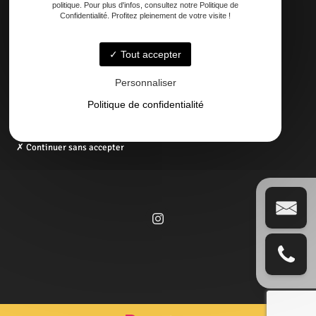
Téléphone
politique. Pour plus d'infos, consultez notre Politique de
Confidentialité. Profitez pleinement de votre visite !
06 14 73 31 86
05 58 09 57 45
Tout accepter
Email
Personnaliser
contact@regardexterbisca.fr
Politique de confidentialité
Continuer sans accepter