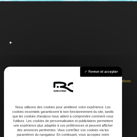
Fermer et accepter
Accueil
Rénovation
Création
Entretien
Dépannage
La boutique
Nos réalisations
Contact
Nous utilisons des cookies pour améliorer votre expérience. Les
cookies essentiels garantissent le bon fonctionnement du site, tandis
Adresse
que les cookies d'analyse nous aident à comprendre comment vous
l'utilisez. Les cookies de personnalisation et publicitaires permettent
21 AVENUE DE LAOUADIE, 40600 Biscarrosse
une expérience plus adaptée à vos préférences et peuvent afficher
des annonces pertinentes. Vous contrôlez vos cookies via les
paramètres du navigateur. En continuant, vous acceptez notre