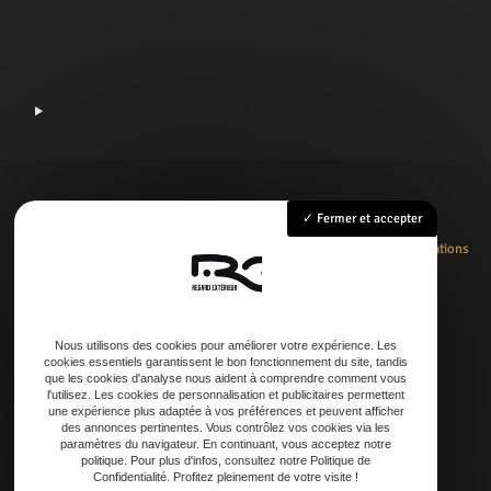
Fermer et accepter
Accueil
Rénovation
Création
Entretien
Dépannage
La boutique
Nos réalisations
Contact
Nous utilisons des cookies pour améliorer votre expérience. Les
cookies essentiels garantissent le bon fonctionnement du site, tandis
Adresse
que les cookies d'analyse nous aident à comprendre comment vous
l'utilisez. Les cookies de personnalisation et publicitaires permettent
21 AVENUE DE LAOUADIE, 40600 Biscarrosse
une expérience plus adaptée à vos préférences et peuvent afficher
des annonces pertinentes. Vous contrôlez vos cookies via les
paramètres du navigateur. En continuant, vous acceptez notre
Téléphone
politique. Pour plus d'infos, consultez notre Politique de
Confidentialité. Profitez pleinement de votre visite !
06 14 73 31 86