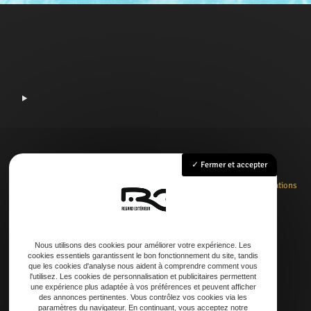
Fermer et accepter
Accueil
Rénovation
Création
Entretien
Dépannage
La boutique
Nos réalisations
Contact
Nous utilisons des cookies pour améliorer votre expérience. Les
cookies essentiels garantissent le bon fonctionnement du site, tandis
Adresse
que les cookies d'analyse nous aident à comprendre comment vous
l'utilisez. Les cookies de personnalisation et publicitaires permettent
21 AVENUE DE LAOUADIE, 40600 Biscarrosse
une expérience plus adaptée à vos préférences et peuvent afficher
des annonces pertinentes. Vous contrôlez vos cookies via les
paramètres du navigateur. En continuant, vous acceptez notre