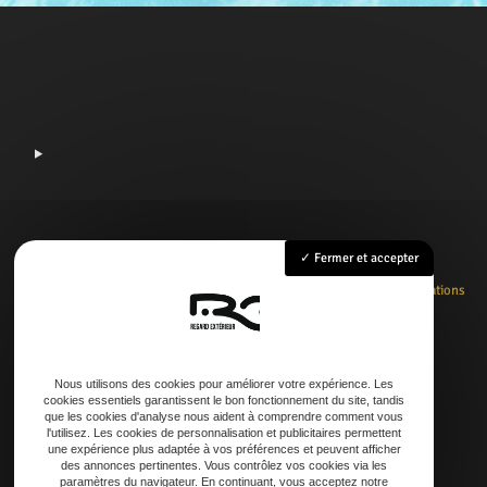
Fermer et accepter
Accueil
Rénovation
Création
Entretien
Dépannage
La boutique
Nos réalisations
Contact
Nous utilisons des cookies pour améliorer votre expérience. Les
cookies essentiels garantissent le bon fonctionnement du site, tandis
Adresse
que les cookies d'analyse nous aident à comprendre comment vous
l'utilisez. Les cookies de personnalisation et publicitaires permettent
21 AVENUE DE LAOUADIE, 40600 Biscarrosse
une expérience plus adaptée à vos préférences et peuvent afficher
des annonces pertinentes. Vous contrôlez vos cookies via les
paramètres du navigateur. En continuant, vous acceptez notre