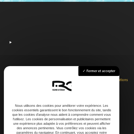
Fermer et accepter
Accueil
Rénovation
Création
Entretien
Dépannage
La boutique
Nos réalisations
Contact
Nous utilisons des cookies pour améliorer votre expérience. Les
cookies essentiels garantissent le bon fonctionnement du site, tandis
Adresse
que les cookies d'analyse nous aident à comprendre comment vous
l'utilisez. Les cookies de personnalisation et publicitaires permettent
21 AVENUE DE LAOUADIE, 40600 Biscarrosse
une expérience plus adaptée à vos préférences et peuvent afficher
des annonces pertinentes. Vous contrôlez vos cookies via les
paramètres du navigateur. En continuant, vous acceptez notre