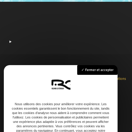
Fermer et accepter
Accueil
Rénovation
Création
Entretien
Dépannage
La boutique
Nos réalisations
Contact
Nous utilisons des cookies pour améliorer votre expérience. Les
cookies essentiels garantissent le bon fonctionnement du site, tandis
Adresse
que les cookies d'analyse nous aident à comprendre comment vous
l'utilisez. Les cookies de personnalisation et publicitaires permettent
21 AVENUE DE LAOUADIE, 40600 Biscarrosse
une expérience plus adaptée à vos préférences et peuvent afficher
des annonces pertinentes. Vous contrôlez vos cookies via les
paramètres du navigateur. En continuant, vous acceptez notre