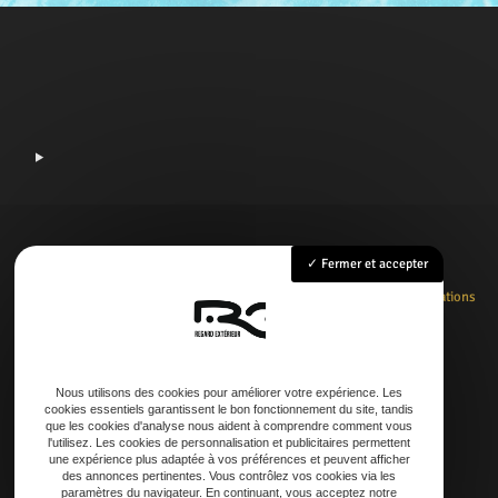
Fermer et accepter
Accueil
Rénovation
Création
Entretien
Dépannage
La boutique
Nos réalisations
Contact
Nous utilisons des cookies pour améliorer votre expérience. Les
cookies essentiels garantissent le bon fonctionnement du site, tandis
Adresse
que les cookies d'analyse nous aident à comprendre comment vous
l'utilisez. Les cookies de personnalisation et publicitaires permettent
21 AVENUE DE LAOUADIE, 40600 Biscarrosse
une expérience plus adaptée à vos préférences et peuvent afficher
des annonces pertinentes. Vous contrôlez vos cookies via les
paramètres du navigateur. En continuant, vous acceptez notre