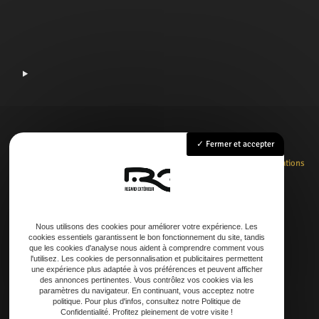
Fermer et accepter
Accueil
Rénovation
Création
Entretien
Dépannage
La boutique
Nos réalisations
Contact
Nous utilisons des cookies pour améliorer votre expérience. Les
cookies essentiels garantissent le bon fonctionnement du site, tandis
Adresse
que les cookies d'analyse nous aident à comprendre comment vous
l'utilisez. Les cookies de personnalisation et publicitaires permettent
21 AVENUE DE LAOUADIE, 40600 Biscarrosse
une expérience plus adaptée à vos préférences et peuvent afficher
des annonces pertinentes. Vous contrôlez vos cookies via les
paramètres du navigateur. En continuant, vous acceptez notre
Téléphone
politique. Pour plus d'infos, consultez notre Politique de
Confidentialité. Profitez pleinement de votre visite !
06 14 73 31 86