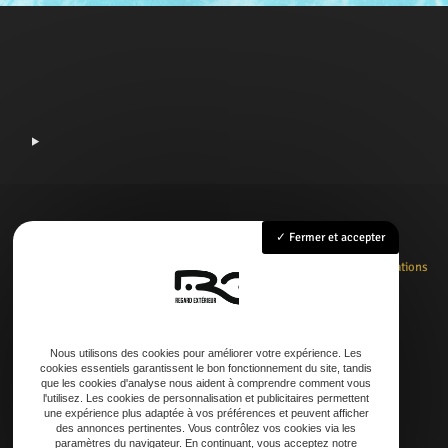
Fermer et accepter
Accueil
Rénovation
Création
Entretien
Dépannage
La boutique
Nos réalisations
Contact
Nous utilisons des cookies pour améliorer votre expérience. Les
cookies essentiels garantissent le bon fonctionnement du site, tandis
Adresse
que les cookies d'analyse nous aident à comprendre comment vous
l'utilisez. Les cookies de personnalisation et publicitaires permettent
21 AVENUE DE LAOUADIE, 40600 Biscarrosse
une expérience plus adaptée à vos préférences et peuvent afficher
des annonces pertinentes. Vous contrôlez vos cookies via les
paramètres du navigateur. En continuant, vous acceptez notre