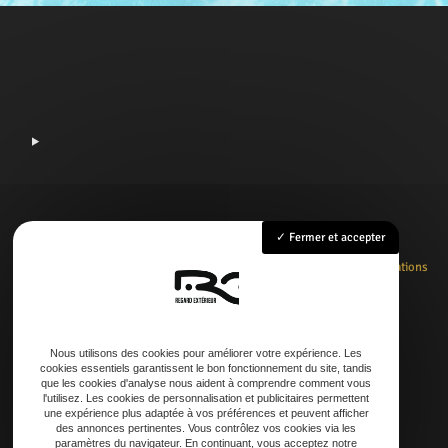
Fermer et accepter
Accueil
Rénovation
Création
Entretien
Dépannage
La boutique
Nos réalisations
Contact
Nous utilisons des cookies pour améliorer votre expérience. Les
cookies essentiels garantissent le bon fonctionnement du site, tandis
Adresse
que les cookies d'analyse nous aident à comprendre comment vous
l'utilisez. Les cookies de personnalisation et publicitaires permettent
21 AVENUE DE LAOUADIE, 40600 Biscarrosse
une expérience plus adaptée à vos préférences et peuvent afficher
des annonces pertinentes. Vous contrôlez vos cookies via les
paramètres du navigateur. En continuant, vous acceptez notre