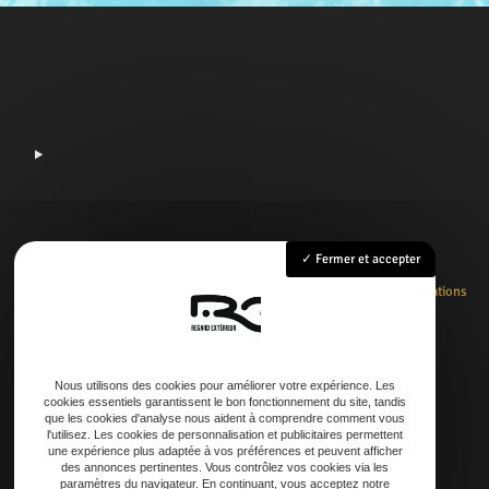
Fermer et accepter
Accueil
Rénovation
Création
Entretien
Dépannage
La boutique
Nos réalisations
Contact
Nous utilisons des cookies pour améliorer votre expérience. Les
cookies essentiels garantissent le bon fonctionnement du site, tandis
Adresse
que les cookies d'analyse nous aident à comprendre comment vous
l'utilisez. Les cookies de personnalisation et publicitaires permettent
21 AVENUE DE LAOUADIE, 40600 Biscarrosse
une expérience plus adaptée à vos préférences et peuvent afficher
des annonces pertinentes. Vous contrôlez vos cookies via les
paramètres du navigateur. En continuant, vous acceptez notre