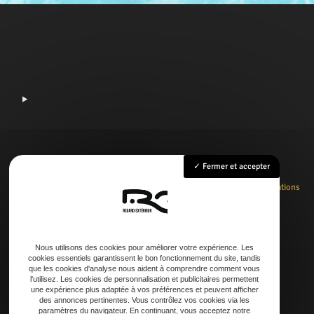
Fermer et accepter
Accueil
Rénovation
Création
Entretien
Dépannage
La boutique
Nos réalisations
Contact
Nous utilisons des cookies pour améliorer votre expérience. Les
cookies essentiels garantissent le bon fonctionnement du site, tandis
Adresse
que les cookies d'analyse nous aident à comprendre comment vous
l'utilisez. Les cookies de personnalisation et publicitaires permettent
21 AVENUE DE LAOUADIE, 40600 Biscarrosse
une expérience plus adaptée à vos préférences et peuvent afficher
des annonces pertinentes. Vous contrôlez vos cookies via les
paramètres du navigateur. En continuant, vous acceptez notre