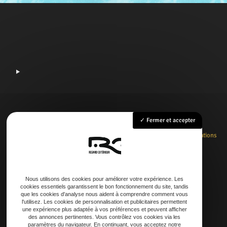
Fermer et accepter
Accueil
Rénovation
Création
Entretien
Dépannage
La boutique
Nos réalisations
Contact
Nous utilisons des cookies pour améliorer votre expérience. Les
cookies essentiels garantissent le bon fonctionnement du site, tandis
Adresse
que les cookies d'analyse nous aident à comprendre comment vous
l'utilisez. Les cookies de personnalisation et publicitaires permettent
21 AVENUE DE LAOUADIE, 40600 Biscarrosse
une expérience plus adaptée à vos préférences et peuvent afficher
des annonces pertinentes. Vous contrôlez vos cookies via les
paramètres du navigateur. En continuant, vous acceptez notre